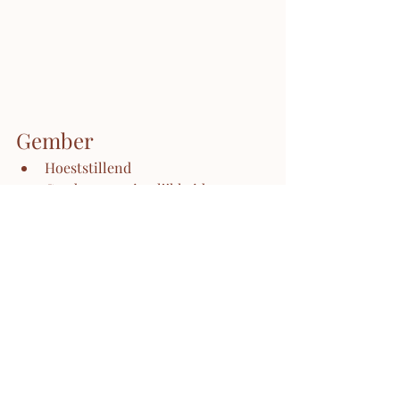
Gember 
Hoeststillend
Goed tegen misselijkheid en 
braken
Maagversterkende werking
Effectief tegen een kater
Verhoogt het libido
Verbetert de vruchtbaarheid
Werkt pijnstillend bij 
menstruatiepijn