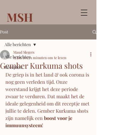
MSH
Post
Alle berichten
Maud Slegers
Alle berichten
15 jan 2023
1 minuten om te lezen
Gember Kurkuma shots
Recepten
De griep is in het land & ook corona is 
nog geen verleden tijd. Onze 
weerstand krijgt het deze periode 
zwaar te verduren. Dat maakt het de 
ideale gelegenheid om dit receptje met 
jullie te delen. Gember Kurkuma shots 
zijn namelijk een 
boost voor je 
immuunsysteem
! 