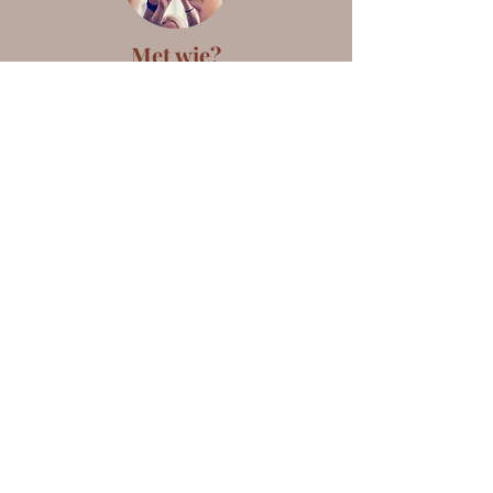
Met wie?
In een kleine groep vrouwen.
(max 12 deelnemers).
Maar 12
plaatsjes
beschikbaar
NU €30 korting