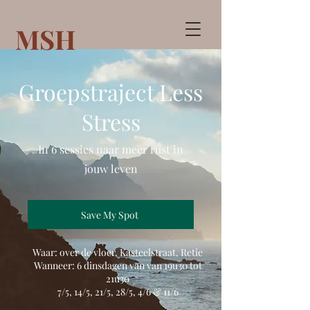
MSH
Groepstraject Less
Stress
In 6 sessies naar meer rust in
jouw leven
Save My Spot
Waar: over de vloer, Kasteelstraat, Retie
Wanneer: 6 dinsdagen van van 19u30 tot
21u30
7/5, 14/5, 21/5, 28/5, 4/6 & 11/6