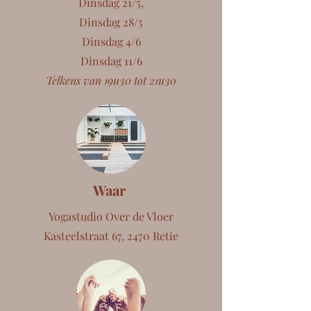
Dinsdag 21/5,
Dinsdag 28/5
Dinsdag 4/6
Dinsdag 11/6
Telkens van 19u30 tot 21u30
Waar
Yogastudio Over de Vloer
Kasteelstraat 67, 2470 Retie