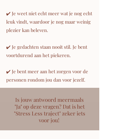
✔️ Je weet niet echt meer wat je nog echt
leuk vindt, waardoor je nog maar weinig
plezier kan beleven.
✔️ Je gedachten staan nooit stil. Je bent
voortdurend aan het piekeren.
✔️ Je bent meer aan het zorgen voor de
personen rondom jou dan voor jezelf.
Is jouw antwoord meermaals
"Ja" op deze vragen? Dat is het
"Stress Less traject" zeker iets
voor jou!