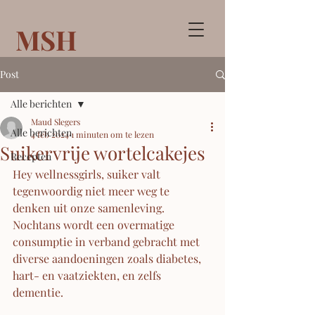
MSH
Post
Alle berichten
Maud Slegers
Alle berichten
4 feb 2024
1 minuten om te lezen
Suikervrije wortelcakejes
Recepten
Hey wellnessgirls, suiker valt 
tegenwoordig niet meer weg te 
denken uit onze samenleving. 
Nochtans wordt een overmatige 
consumptie in verband gebracht met 
diverse aandoeningen zoals diabetes, 
hart- en vaatziekten, en zelfs 
dementie. 